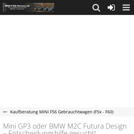
Kaufberatung MINI F56 Gebrauchtwagen (F5x - F60)
Mini GP3 oder BMW M2C Futura Design
– Entscheidungshilfe gesucht!