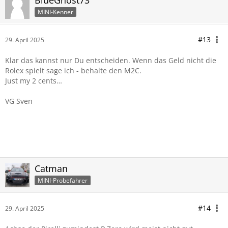
BlueGhost73
MINI-Kenner
#13
29. April 2025
Klar das kannst nur Du entscheiden. Wenn das Geld nicht die
Rolex spielt sage ich - behalte den M2C.
Just my 2 cents…
VG Sven
Catman
MINI-Probefahrer
#14
29. April 2025