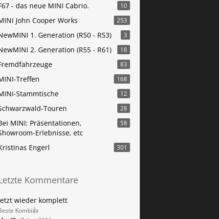
F67 - das neue MINI Cabrio.
10
MINI John Cooper Works
253
NewMINI 1. Generation (R50 - R53)
3
NewMINI 2. Generation (R55 - R61)
18
Fremdfahrzeuge
83
MINI-Treffen
168
MINI-Stammtische
12
Schwarzwald-Touren
28
Bei MINI: Präsentationen,
58
Showroom-Erlebnisse, etc
Kristinas Engerl
301
Letzte Kommentare
Jetzt wieder komplett
Beste Kombi👍