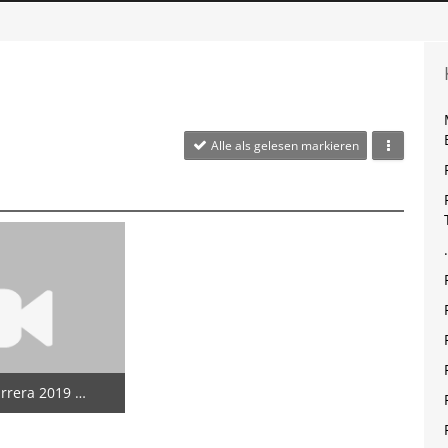
Alle als gelesen markieren
019 Gigamot #502
t 2022
5