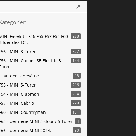
Kategorien
MINI Facelift - F56 F55 F57 F54 F60 -
288
Bilder des LCI.
F56 - MINI 3-Türer
827
F56 - MINI Cooper SE Electric 3-
144
Türer
... an der Ladesäule
18
F55 - MINI 5-Türer
216
F54 - MINI Clubman
214
F57 - MINI Cabrio
298
F60 - MINI Countryman
171
F65 - der neue MINI 5-door / 5 Türer.
4
F66 - der neue MINI 2024.
30