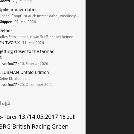
Moeffi
7. Juni 2026
Spike immer dabei
Unser "Coopi" ist auch immer dabei, zuständig…
Skipper
27. Mai 2026
Details
tolles Foto, sieht aus wie Stoff ist aber keiner.
ON-TWO-SIX
11. Mai 2026
getting closer to the tarmac
🔝
silverfox77
10. Februar 2026
CLUBMAN Untold Edition
Keine KI, alles echt…
silverfox77
25. Dezember 2025
Tags
13./14.05.2017
5-Türer
18 zoll
BRG
British Racing Green