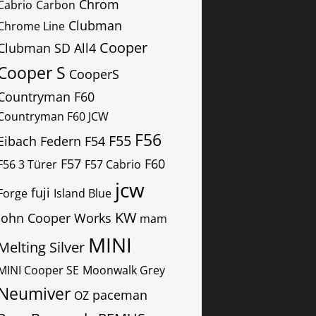
Chrom
Cabrio
Carbon
Clubman
Chrome Line
Cooper
Clubman SD All4
Cooper S
CooperS
Countryman F60
Countryman F60 JCW
F56
F55
Eibach Federn
F54
F57
F60
F56 3 Türer
F57 Cabrio
jcw
fuji
Forge
Island Blue
KW
John Cooper Works
mam
MINI
Melting Silver
MINI Cooper SE
Moonwalk Grey
Neumiver
paceman
OZ