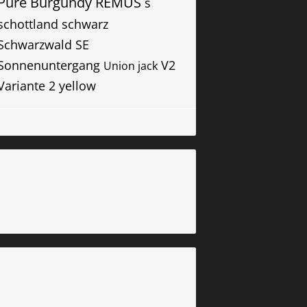
Pure Burgundy
REMUS
s
schottland
schwarz
Schwarzwald
SE
Sonnenuntergang
V2
Union jack
Variante 2
yellow