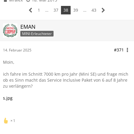
1
…
37
38
39
…
43
EMAN
MINI-Erleuchteter
#371
14. Februar 2025
Moin,
ich fahre im Schnitt 7000 km pro Jahr (Mini SE) und frage mich
ob es Sinn macht das Service Inclusive Paket von 6 auf 8 Jahre
zu verlängern?
s.jpg
1