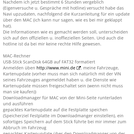
Nachdem ich jetzt bestimmt 6 Stunden vergeblich
(Eigenversuche u. Gespräche mit hotline) versucht habe das
Navi upzudaten, nachfolgend die Kurzanleitung für ein update
über den MAC (ich kann nur sagen, wie es bei mir geklappt
hat).
Die Informationen wie es gemacht werden soll, unterscheiden
sich auf den offiziellen u. inoffieziellen Seiten. Und auch die
hotline ist da bei mir keine rechte Hilfe gewesen.
MAC-Rechner
USB-Stick ScanDisk 64GB auf FAT32 formatiert
Anmelden üben
http://www.mini.de
, meine Fahrzeuge,
Kartenupdate (vorher muss man sich natürlich mit der VIN
seines Fahrzeuges angemeldet haben u. die Dienste wie
Kartenupdate müssen freigeschaltet sein (wenn nicht muss
man sie kaufen))
Downloadmanager für MAC von der Mini-Seite runterladen
und ausführen
gepacktes Kartenupdate auf die Festplatte speichen
(Speicherziel Festplatte im Downloadmanger einstellen), ein
sofortiges Speichern auf dem Stick führte bei mir immer zum
Abbruch im Fahrzeug
gepacktes Kartenupdate über den Downloadmanger von der