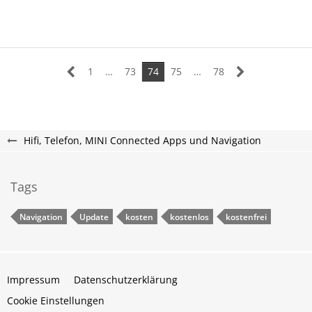
1
…
73
74
75
…
78
Hifi, Telefon, MINI Connected Apps und Navigation
Tags
Navigation
Update
kosten
kostenlos
kostenfrei
Impressum
Datenschutzerklärung
Cookie Einstellungen