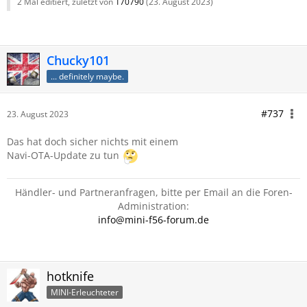
2 Mal editiert, zuletzt von
170790
(
23. August 2023
)
Chucky101
... definitely maybe.
#737
23. August 2023
Das hat doch sicher nichts mit einem
Navi-OTA-Update zu tun
Händler- und Partneranfragen, bitte per Email an die Foren-
Administration:
info@mini-f56-forum.de
hotknife
MINI-Erleuchteter