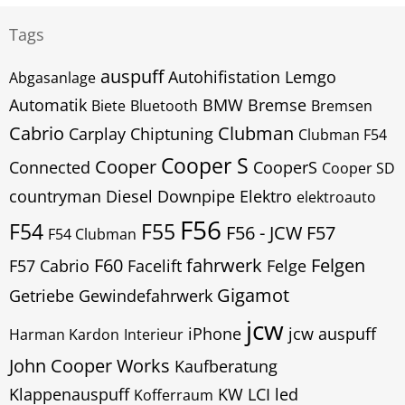
Tags
auspuff
Autohifistation Lemgo
Abgasanlage
Automatik
BMW
Bremse
Biete
Bluetooth
Bremsen
Cabrio
Clubman
Carplay
Chiptuning
Clubman F54
Cooper S
Cooper
Connected
CooperS
Cooper SD
countryman
Diesel
Downpipe
Elektro
elektroauto
F56
F54
F55
F56 - JCW
F57
F54 Clubman
F60
fahrwerk
Felgen
F57 Cabrio
Facelift
Felge
Gigamot
Getriebe
Gewindefahrwerk
jcw
iPhone
jcw auspuff
Harman Kardon
Interieur
John Cooper Works
Kaufberatung
Klappenauspuff
KW
LCI
led
Kofferraum