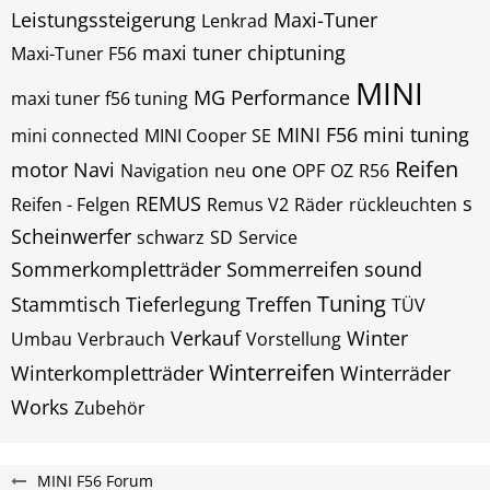
Leistungssteigerung
Maxi-Tuner
Lenkrad
maxi tuner chiptuning
Maxi-Tuner F56
MINI
MG Performance
maxi tuner f56 tuning
MINI F56
mini tuning
mini connected
MINI Cooper SE
Reifen
motor
Navi
one
Navigation
neu
OPF
OZ
R56
REMUS
s
Reifen - Felgen
Remus V2
Räder
rückleuchten
Scheinwerfer
schwarz
SD
Service
Sommerkompletträder
Sommerreifen
sound
Tuning
Stammtisch
Tieferlegung
Treffen
TÜV
Verkauf
Winter
Umbau
Verbrauch
Vorstellung
Winterreifen
Winterkompletträder
Winterräder
Works
Zubehör
MINI F56 Forum