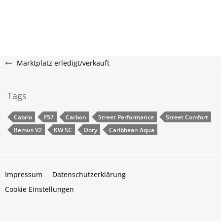
Marktplatz erledigt/verkauft
Tags
Cabrio
F57
Carbon
Street Performance
Street Comfort
Remus V2
KW SC
Dory
Caribbean Aqua
Impressum
Datenschutzerklärung
Cookie Einstellungen