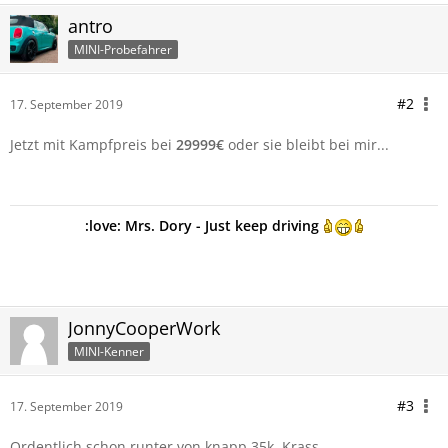
antro
MINI-Probefahrer
#2
17. September 2019
Jetzt mit Kampfpreis bei
29999€
oder sie bleibt bei mir...
:love: Mrs. Dory - Just keep driving
JonnyCooperWork
MINI-Kenner
#3
17. September 2019
Ordentlich schon runter von knapp 35k. Krass