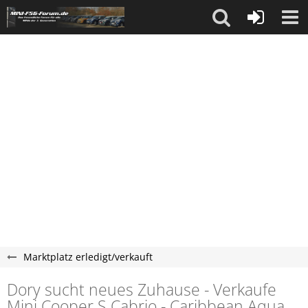
Marktplatz erledigt/verkauft
Dory sucht neues Zuhause - Verkaufe
Mini Cooper S Cabrio - Caribbean Aqua