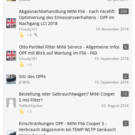
Abgasnachbehandlung MINI F56 - nach Facelift:
256
Optimierung des Emissionsverhaltens - OPF im
Nachgang LCI 2018
Chucky101
10. November 2018
8
Otto Partikel Filter MINI Service - Allgemeine Infos
6
OPF mit Blick auf Wartung im F56 - F60
Chucky101
10. September 2018
4
Sitz des OPFs
2
JCWOL
10. September 2018
Bestellung oder Gebrauchtwagen? MINI Cooper
13
S mit Filter?
YaNickYpsilon
22. August 2018
2
Einschränkungen OPF - MINI F56 Cooper S -
2
Verbrauch Abgasnorm 6d-TEMP WLTP Geräusch