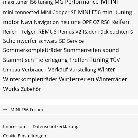
MINI
MG Performance
maxi tuner f56 tuning
MINI F56
mini tuning
mini connected
MINI Cooper SE
Reifen
motor
Navi
one
Navigation
neu
OPF
OZ
R56
REMUS
s
Reifen - Felgen
Remus V2
Räder
rückleuchten
Scheinwerfer
schwarz
SD
Service
Sommerkompletträder
Sommerreifen
sound
Tuning
Stammtisch
Tieferlegung
Treffen
TÜV
Verkauf
Winter
Umbau
Verbrauch
Vorstellung
Winterreifen
Winterkompletträder
Winterräder
Works
Zubehör
MINI F56 Forum
Impressum
Datenschutzerklärung
Cookie Einstellungen