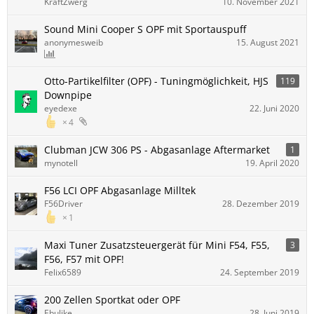
KraftZwerg
10. November 2021
Sound Mini Cooper S OPF mit Sportauspuff
anonymesweib
15. August 2021
Otto-Partikelfilter (OPF) - Tuningmöglichkeit, HJS
119
Downpipe
eyedexe
22. Juni 2020
4
Clubman JCW 306 PS - Abgasanlage Aftermarket
1
mynotell
19. April 2020
F56 LCI OPF Abgasanlage Milltek
F56Driver
28. Dezember 2019
1
Maxi Tuner Zusatzsteuergerät für Mini F54, F55,
3
F56, F57 mit OPF!
Felix6589
24. September 2019
200 Zellen Sportkat oder OPF
Ebulike
28. Juni 2019