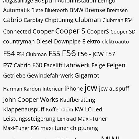
auspuff
Autohifistation Lemgo
Abgasanlage
Automatik
BMW
Bremse
Biete
Bluetooth
Bremsen
Cabrio
Clubman
Carplay
Chiptuning
Clubman F54
Cooper S
Cooper
Connected
CooperS
Cooper SD
countryman
Diesel
Downpipe
Elektro
elektroauto
F56
F54
F55
F56 - JCW
F57
F54 Clubman
F60
fahrwerk
Felgen
F57 Cabrio
Facelift
Felge
Gigamot
Getriebe
Gewindefahrwerk
jcw
iPhone
jcw auspuff
Harman Kardon
Interieur
John Cooper Works
Kaufberatung
Klappenauspuff
KW
LCI
led
Kofferraum
Leistungssteigerung
Maxi-Tuner
Lenkrad
maxi tuner chiptuning
Maxi-Tuner F56