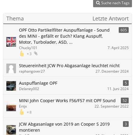
Suche nach Tags
Thema
Letzte Antwort
OPF Otto Partikelfilter Auspuffanlage - Sound
605
des MINI - gefällt er Euch? Klang Auspuff,
Motor, Turbolader, ASD, ...
Chucky101
7. April 2025
3
Steuereinheit JCW Pro Abgasanlage leuchtet nicht
raphangover27
27. Dezember 2024
Auspuffanlage OPF
5
Delaney002
11. Juni 2024
MINI John Cooper Works F56/F57 mit OPF Sound
52
Enijx
22. September 2022
8
JCW Abgasanlage von 2019 an Cooper S 2019
3
montieren