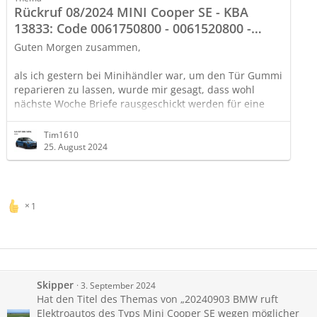
Rückruf 08/2024 MINI Cooper SE - KBA
13833: Code 0061750800 - 0061520800 -
0061530800 Technische Aktion
Guten Morgen zusammen,
als ich gestern bei Minihändler war, um den Tür Gummi
reparieren zu lassen, wurde mir gesagt, dass wohl
nächste Woche Briefe rausgeschickt werden für eine
neue technische Aktion.
Tim1610
Habt ihr da drüber schon irgendwas erfahren. Auf der
25. August 2024
Mini Homepage konnte ich nach Eingabe der FIN sehen,
dass für meinen eine technische Aktion offen ist.
Gruß Tim
1
Skipper
3. September 2024
Hat den Titel des Themas von „20240903 BMW ruft
Elektroautos des Typs Mini Cooper SE wegen möglicher