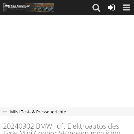
MINI Test- & Presseberichte
20240902 BMW ruft Elektroautos des
Typs Mini Cooper SE wegen möglicher