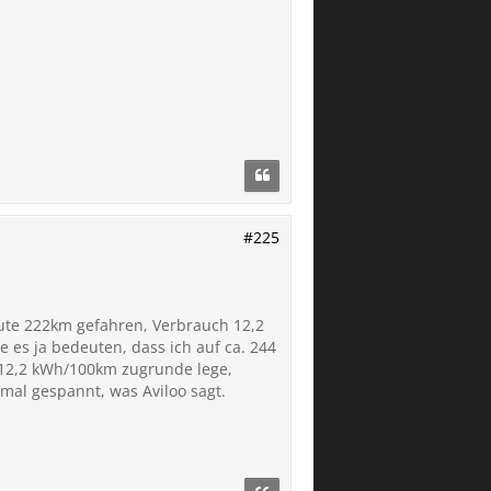
#225
eute 222km gefahren, Verbrauch 12,2
es ja bedeuten, dass ich auf ca. 244
 12,2 kWh/100km zugrunde lege,
mal gespannt, was Aviloo sagt.