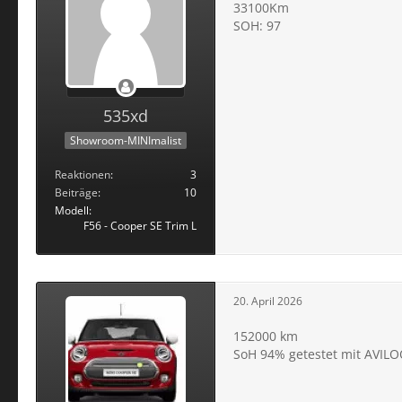
33100Km
SOH: 97
535xd
Showroom-MINImalist
Reaktionen
3
Beiträge
10
Modell
F56 - Cooper SE Trim L
20. April 2026
152000 km
SoH 94% getestet mit AVIL