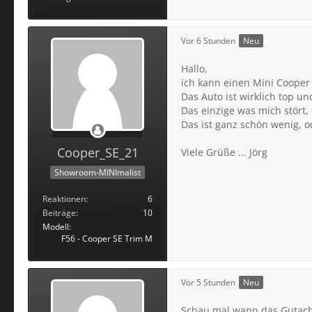
Vor 6 Stunden
Neu
Hallo,
ich kann einen Mini Coope
Das Auto ist wirklich top 
Das einzige was mich stört,
Das ist ganz schön wenig, o
Cooper_SE_21
Viele Grüße ... Jörg
Showroom-MINImalist
Reaktionen
6
Beiträge
10
Modell
F56 - Cooper SE Trim M
Vor 5 Stunden
Neu
Schau mal wann das Gutacht