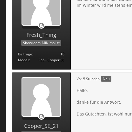
Im Winter wird meistens ei
Fresh_Thing
Showroom-MINImalist
Beiträge
10
Modell
F56 - Cooper SE
Vor 5 Stunden
Neu
Hallo,
danke für die Antwort.
Das Gutachten, ist wohl nur
Cooper_SE_21