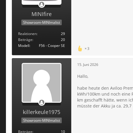
MINIfire
Showroom-MINImalist
Reaktionen
29
Beiträge
20
Modell
F56 - Cooper SE
3
15. Juni 2026
Hallo,
habe heute den Aviloo Prem
kWh/100km und noch eine Re
km geschafft hätte, wenn i
müsste der Akku ja ca. 29,7
killerkeule1975
Showroom-MINImalist
Beiträge
10