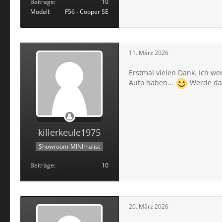
Beiträge
10
Modell
F56 - Cooper SE
11. März 2026
Erstmal vielen Dank. Ich we
Auto haben...
Werde dan
killerkeule1975
Showroom-MINImalist
Beiträge
10
20. März 2026