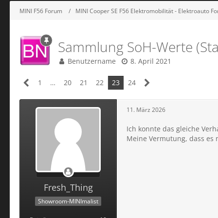
MINI F56 Forum
MINI Cooper SE F56 Elektromobilität - Elektroauto F
Sammlung SoH-Werte (Stat
Benutzername
8. April 2021
1
…
20
21
22
23
24
11. März 2026
Ich konnte das gleiche Verh
Meine Vermutung, dass es m
Fresh_Thing
Showroom-MINImalist