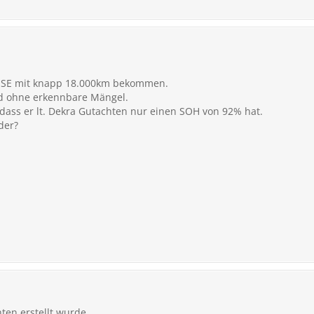
r SE mit knapp 18.000km bekommen.
und ohne erkennbare Mängel.
 dass er lt. Dekra Gutachten nur einen SOH von 92% hat.
der?
en erstellt wurde.