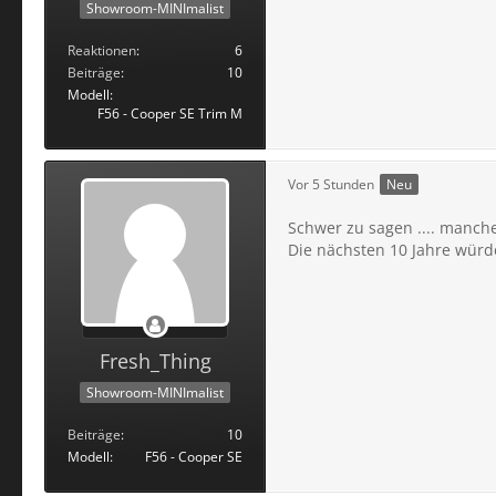
Showroom-MINImalist
Reaktionen
6
Beiträge
10
Modell
F56 - Cooper SE Trim M
Vor 5 Stunden
Neu
Schwer zu sagen .... manch
Die nächsten 10 Jahre wür
Fresh_Thing
Showroom-MINImalist
Beiträge
10
Modell
F56 - Cooper SE