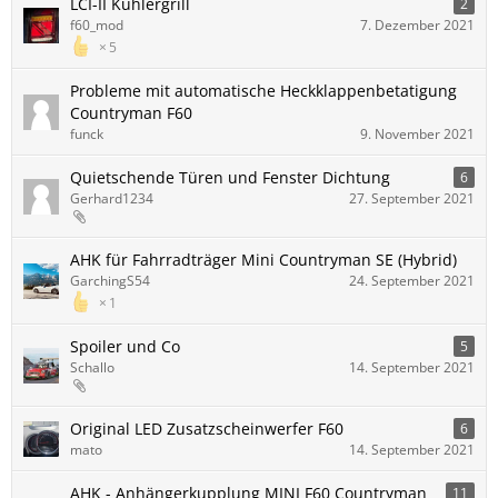
LCI-II Kühlergrill
2
f60_mod
7. Dezember 2021
5
Probleme mit automatische Heckklappenbetatigung
Countryman F60
funck
9. November 2021
Quietschende Türen und Fenster Dichtung
6
Gerhard1234
27. September 2021
AHK für Fahrradträger Mini Countryman SE (Hybrid)
GarchingS54
24. September 2021
1
Spoiler und Co
5
Schallo
14. September 2021
Original LED Zusatzscheinwerfer F60
6
mato
14. September 2021
AHK - Anhängerkupplung MINI F60 Countryman
11