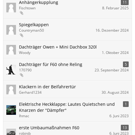
Anhängerkupplung
11
Fischtown
8. Februar 2025
Spiegelkappen
Countryman50
16. Dezember 2024
Dachträger Owen + Mini Dachbox 320l
Woody
1. Oktober 2024
Dachträger für F60 ohne Reling
5
170790
23. September 2024
Klackern in der Beifahrertür
Gerhard1234
30. August 2024
Elektrische Heckklappe: Lautes Quietschen und
1
Knarzen der "Dämpfer"
lhmac
6. Juni 2023
erste Umbaumaßnahmen F60
13
robinjb
6. Juni 2023