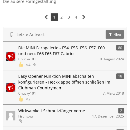
Die äußere Formgestaltung
1
2
3
4
Letzte Antwort
Filter
Die MINI Farbgalerie - F54, F55, F56, F57, F60
80
und neu: F66 F65 F67 Cabrio
Chucky101
10. August 2024
4
Easy Opener Funktion MINI abschalten
18
konfigurieren - Heckklappe öffnen schließen im
Clubman Countryman
Chucky101
7. März 2018
2
Wirksamkeit Schmutzfänger vorne
2
Fischtown
17. Dezember 2025