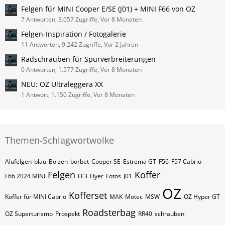
Felgen für MINI Cooper E/SE (J01) + MINI F66 von OZ
7 Antworten, 3.057 Zugriffe, Vor 8 Monaten
Felgen-Inspiration / Fotogalerie
11 Antworten, 9.242 Zugriffe, Vor 2 Jahren
Radschrauben für Spurverbreiterungen
0 Antworten, 1.577 Zugriffe, Vor 8 Monaten
NEU: OZ Ultraleggera XX
1 Antwort, 1.150 Zugriffe, Vor 8 Monaten
Themen-Schlagwortwolke
Alufelgen
blau
Bolzen
borbet
Cooper SE
Estrema GT
F56
F57 Cabrio
Felgen
Koffer
F66 2024 MINI
FF3
Flyer
Fotos
J01
OZ
Kofferset
Koffer für MINI Cabrio
MAK
Motec
MSW
OZ Hyper GT
Roadsterbag
OZ Superturismo
Prospekt
RR40
schrauben