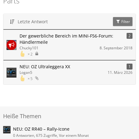
Parts
Letzte Antwort
Filter
Der gewerbliche Bereich im MINI-F56-Forum:
2
Händlermeile
Chucky101
8. September 2018
2
NEU: OZ Ultraleggera XX
1
Logan5
11. März 2026
5
Heiße Themen
NEU: OZ RR40 – Rally-Icone
0 Antworten, 675 Zugriffe, Vor einem Monat