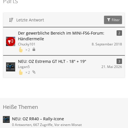
Parts
Letzte Antwort
Filter
Der gewerbliche Bereich im MINI-F56-Forum:
2
Händlermeile
Chucky101
8. September 2018
2
NEU: OZ Estrema GT HLT - 18" + 19"
3
Logan5
21. Mai 2026
2
Heiße Themen
NEU: OZ RR40 – Rally-Icone
0 Antworten, 667 Zugriffe, Vor einem Monat