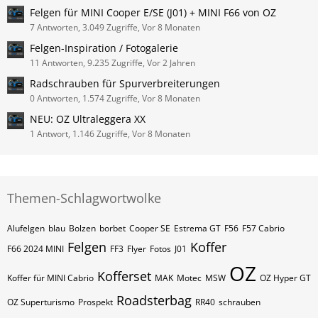
Felgen für MINI Cooper E/SE (J01) + MINI F66 von OZ
7 Antworten, 3.049 Zugriffe, Vor 8 Monaten
Felgen-Inspiration / Fotogalerie
11 Antworten, 9.235 Zugriffe, Vor 2 Jahren
Radschrauben für Spurverbreiterungen
0 Antworten, 1.574 Zugriffe, Vor 8 Monaten
NEU: OZ Ultraleggera XX
1 Antwort, 1.146 Zugriffe, Vor 8 Monaten
Themen-Schlagwortwolke
Alufelgen
blau
Bolzen
borbet
Cooper SE
Estrema GT
F56
F57 Cabrio
Felgen
Koffer
F66 2024 MINI
FF3
Flyer
Fotos
J01
OZ
Kofferset
Koffer für MINI Cabrio
MAK
Motec
MSW
OZ Hyper GT
Roadsterbag
OZ Superturismo
Prospekt
RR40
schrauben